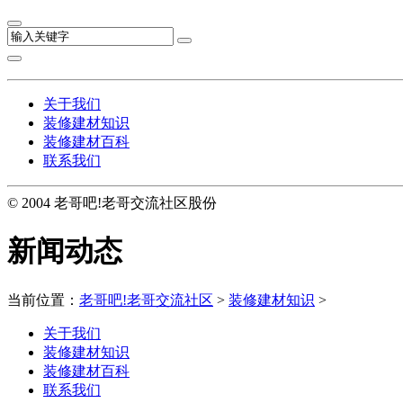
关于我们
装修建材知识
装修建材百科
联系我们
© 2004 老哥吧!老哥交流社区股份
新闻动态
当前位置：
老哥吧!老哥交流社区
>
装修建材知识
>
关于我们
装修建材知识
装修建材百科
联系我们