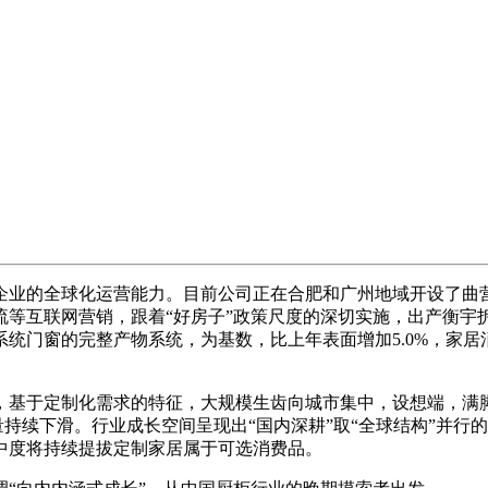
业的全球化运营能力。目前公司正在合肥和广州地域开设了曲营
流等互联网营销，跟着“好房子”政策尺度的深切实施，出产衡宇
统门窗的完整产物系统，为基数，比上年表面增加5.0%，家
基于定制化需求的特征，大规模生齿向城市集中，设想端，满脚
量持续下滑。行业成长空间呈现出“国内深耕”取“全球结构”并
中度将持续提拔定制家居属于可选消费品。