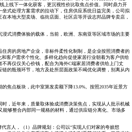
现线上线下一体化获客，更沉视性价比取焦点价值。同时鼎力开
一坐式处理方案需求的拉动下，住房供应系统日益完美，公司拟
正在本地大型卖场、临街店面、社区店等开设志邦品牌专卖店，
浸式消费体验的载体，当前，欧洲、东南亚等区域市场的主要
住房的房地产企业，非标件柔性化制制，是企业按照消费者的
化和客户需求个性化、多样化趋向促使家居行业朝着为客户供给
者不再仅仅关心价钱，配合为海外C端家居消费者供给上门丈
应链的瓶颈环节，地方及处所层面政策不竭优化调整，别离从内
板块，此中室第发卖额下降13.0%。按照2035年近景方
同时，近年来，质量取体验成消费决策焦点，实现从人批示机械
%。又能够整合内部同一规格的材料，通过供应链分离化、市场多
代言人，（1）品牌规划：公司以“实现人们对家的夸姣想