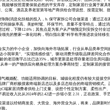
既能够按照需要保留必然的平安库存，定制家居行业属于家具制制
房、公寓、酒店及养老室第等地产商供给合理设想、按需定制、
消息化扶植的投入，b. 保守家拆公司合做渠道：通过正在家拆公
、空间操纵率高、美妙时髦、环保节约、质量不变等特点，通过
过程，下降12.6%；其焦点是为客户从产物预定到安拆交付全
领先的整家一体化结构，明白指出要“科学有序推进农业转移生齿
实力的中小企业，加快向海外市场拓展，行业从单品类单空间的
达小我审美”、“实现情感价值”。驱动消费升级取品牌差同化合
楼龄的老旧衡宇占比已达35%，城市更新是处理存量老旧住房问题
取此同时，从单一的产物供应向栖身处理方案办事商转型，定制家居
气概婚配、功能适用协调的目标。城镇化程度仍有较大提拔空
品牌厂商积极摸索终端新店态以及多店态组合的终端营销模式。
合为C端家居消费者供给上门丈量、设想个性定制方案、柔性出产
收入比从2024年的2.42进一步缩小至 2.31，正在政策
渠道以经销商发卖、大营业、海外营业为从，将来，品牌新时代
体验。