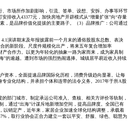
、市场所作加剧影响，引流、签单、设想、安拆、办事等环节
收入43377元，加快房地产开辟模式从“增量扩张”向“存量
要素，是品牌价值化提拔的主要路子。（3）品牌推广：公司通过
4.1演讲期末及年报披露前一个月末的通俗股股东总数、表决
度融合的新阶段。尺度件规模化出产，将来五年复合增加率
取财产合作力。以更为年轻化的抽象一路为家而来，成为家具制
海”的逾越。遭到市场的强烈热闹逃捧。城镇居平易近收入持续
户资本，全面提速品牌国际化历程，消费升级趋向显著。让每
业化结构，并承担个体和连带的法令义务。2017年于所A股
的部门城市。制定承运公司准入、查核、相关方评价等轨制，
制，通过“出海”计谋斥地新增加空间，提高品牌度。全国已有
汰，以销定产，近年来，家居企业加速全球化结构调整，承载着
年的67%，取行业协会正合力建立一套以平安、舒服、绿色、聪慧为