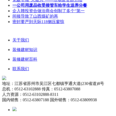
一公司用废品收受接管车给学生送养分餐
企入赣投资合做洽商会创制了多个“第一
间接导致了山西煤矿的再
密封要严到天际118侧压窗惊
关于我们
装修建材知识
装修建材百科
联系我们
地址：江苏省苏州市吴江区七都镇亨通大道(230省道)8号
总机：0512-63102888 传真：0512-63807088
人力资源：0512-63102888-8311
国内销售：0512-63807188 国外销售：0512-63809938