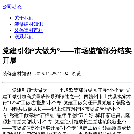
公司动态
关于我们
装修建材知识
装修建材百科
联系我们
党建引领“大做为”——市场监管部分结实
开展
装修建材知识 | 2025-11-25 12:34 | 浏览
党建引领“大做为”——市场监管部分结实开展“小个专”党
建工做引领高质量成长系列综述之一江西赣州市上犹县摸索奉
行“1234”工做法推进“小个专”党建工做兴旺开展党建引领聚合
力 同频共振促成长——记上海市闵行区市场监管局“小个
专”党建工做深耕“石榴红”品牌 争创“五个好”标杆 新疆昌吉隆
源超市党支部以“小个专”党建红引领成长红党建赋能新业态
——市场监管部分结实开展“小个专”党建工做引领高质量成长