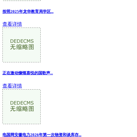
按照2025年龙华教育局学区...
查看详情
正在激动慷慨喜悦的国歌声...
查看详情
电国网安徽电力2026年第一次物资和谈库存...