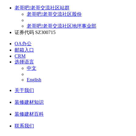
老哥吧!老哥交流社区站群
老哥吧!老哥交流社区股份
老哥吧!老哥交流社区地坪事业部
证券代码 SZ300715
OA办公
邮箱入口
CRM
选择语言
中文
English
关于我们
装修建材知识
装修建材百科
联系我们