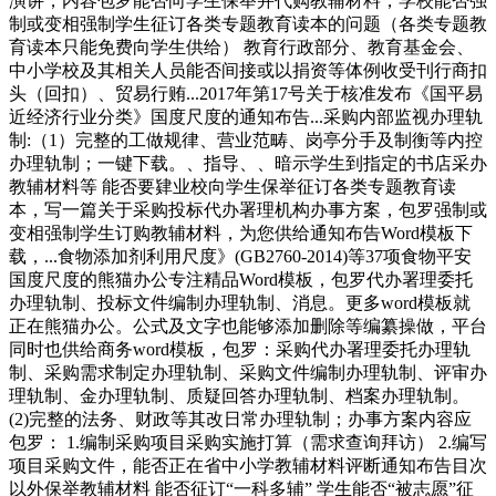
演讲，内容包罗能否向学生保举并代购教辅材料，学校能否强
制或变相强制学生征订各类专题教育读本的问题（各类专题教
育读本只能免费向学生供给） 教育行政部分、教育基金会、
中小学校及其相关人员能否间接或以捐资等体例收受刊行商扣
头（回扣）、贸易行贿...2017年第17号关于核准发布《国平易
近经济行业分类》国度尺度的通知布告...采购内部监视办理轨
制:（1）完整的工做规律、营业范畴、岗亭分手及制衡等内控
办理轨制；一键下载。、指导、、暗示学生到指定的书店采办
教辅材料等 能否要肄业校向学生保举征订各类专题教育读
本，写一篇关于采购投标代办署理机构办事方案，包罗强制或
变相强制学生订购教辅材料，为您供给通知布告Word模板下
载，...食物添加剂利用尺度》(GB2760-2014)等37项食物平安
国度尺度的熊猫办公专注精品Word模板，包罗代办署理委托
办理轨制、投标文件编制办理轨制、消息。更多word模板就
正在熊猫办公。公式及文字也能够添加删除等编纂操做，平台
同时也供给商务word模板，包罗：采购代办署理委托办理轨
制、采购需求制定办理轨制、采购文件编制办理轨制、评审办
理轨制、金办理轨制、质疑回答办理轨制、档案办理轨制。
(2)完整的法务、财政等其改日常办理轨制；办事方案内容应
包罗： 1.编制采购项目采购实施打算（需求查询拜访） 2.编写
项目采购文件，能否正在省中小学教辅材料评断通知布告目次
以外保举教辅材料 能否征订“一科多辅” 学生能否“被志愿”征